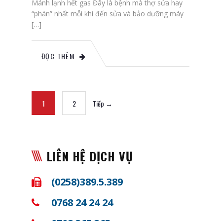
Mánh lạnh hết gas Đây là bệnh mà thợ sửa hay
“phán” nhất mỗi khi đến sửa và bảo dưỡng máy
[…]
ĐỌC THÊM
1
2
Tiếp →
LIÊN HỆ DỊCH VỤ
(0258)389.5.389
0768 24 24 24