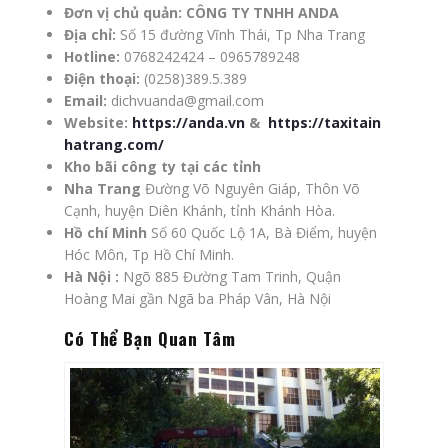
Đơn vị chủ quản:
CÔNG TY TNHH ANDA
Địa chỉ:
Số 15 đường Vĩnh Thái, Tp Nha Trang
Hotline:
0768242424 – 0965789248
Điện thoại:
(0258)389.5.389
Email:
dichvuanda@gmail.com
Website:
https://anda.vn
&
https://taxitain
hatrang.com/
Kho bãi công ty tại các tỉnh
Nha Trang
Đường Võ Nguyên Giáp, Thôn Võ
Cạnh, huyện Diên Khánh, tỉnh Khánh Hòa.
Hồ chí Minh
Số 60 Quốc Lộ 1A, Bà Điểm, huyện
Hóc Môn, Tp Hồ Chí Minh.
Hà Nội :
Ngõ 885 Đường Tam Trinh, Quận
Hoàng Mai gần Ngã ba Pháp Vân, Hà Nội
Có Thể Bạn Quan Tâm