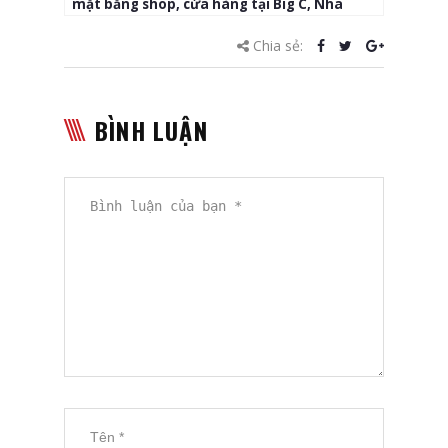
mặt bằng shop, cửa hàng tại Big C, Nha
Trang Center, VinCom, Lotte…
Chia sẻ:
BÌNH LUẬN