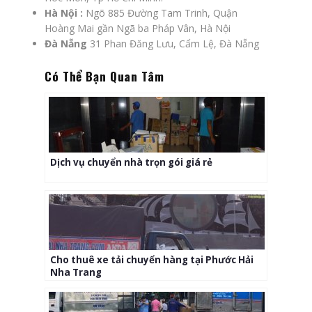
Hà Nội :
Ngõ 885 Đường Tam Trinh, Quận
Hoàng Mai gần Ngã ba Pháp Vân, Hà Nội
Đà Nẵng
31 Phan Đăng Lưu, Cẩm Lệ, Đà Nẵng
Có Thể Bạn Quan Tâm
Dịch vụ chuyển nhà trọn gói giá rẻ
Cho thuê xe tải chuyển hàng tại Phước Hải
Nha Trang