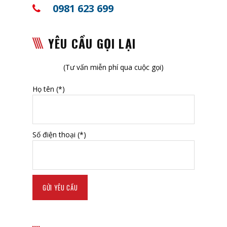
0981 623 699
YÊU CẦU GỌI LẠI
(Tư vấn miễn phí qua cuộc gọi)
Họ tên (*)
Số điện thoại (*)