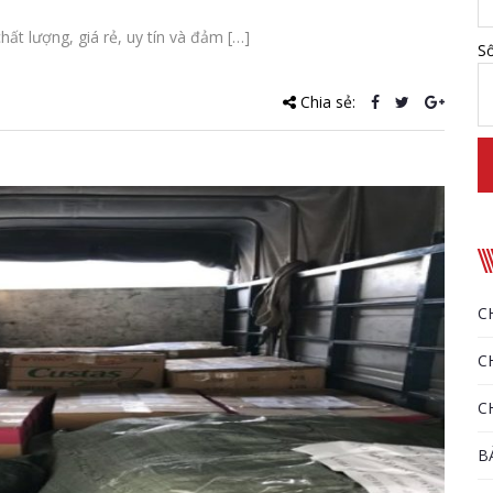
ất lượng, giá rẻ, uy tín và đảm […]
Số
Chia sẻ:
C
C
C
B