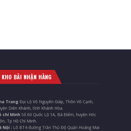
KHO BÃI NHẬN HÀNG
ha Trang
Đại Lộ Võ Nguyên Giáp, Thôn Võ Cạnh,
yện Diên Khánh, tỉnh Khánh Hòa.
ồ chí Minh
Số 60 Quốc Lộ 1A, Bà Điểm, huyện Hóc
n, Tp Hồ Chí Minh.
 Nội :
Lô BT4 đường Trần Thủ Độ Quận Hoàng Mai