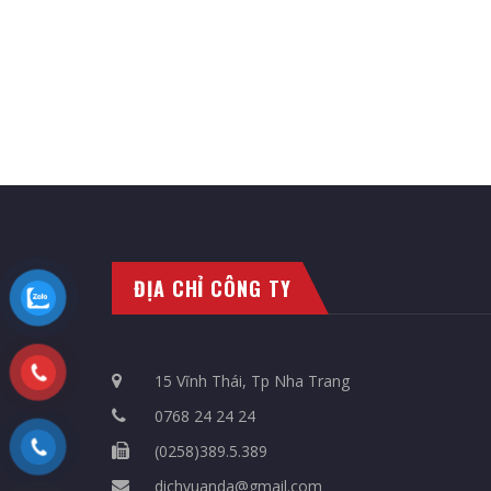
ĐỊA CHỈ CÔNG TY
15 Vĩnh Thái, Tp Nha Trang
0768 24 24 24
(0258)389.5.389
dichvuanda@gmail.com