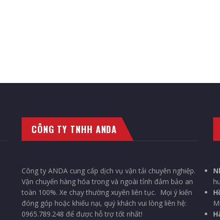
CÔNG TY TNHH ANDA
Công ty ANDA cung cấp dịch vụ vận tải chuyên nghiệp.
N
Vận chuyển hàng hóa trong và ngoài tỉnh đảm bảo an
hu
toàn 100%. Xe chạy thường xuyên liên tục. Mọi ý kiến
H
đóng góp hoặc khiếu nại, quý khách vui lòng liên hệ:
Mô
0965.789.248 để được hỗ trợ tốt nhất!
Hà