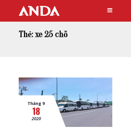
Thẻ:
xe 25 chỗ
Tháng 9
18
2020