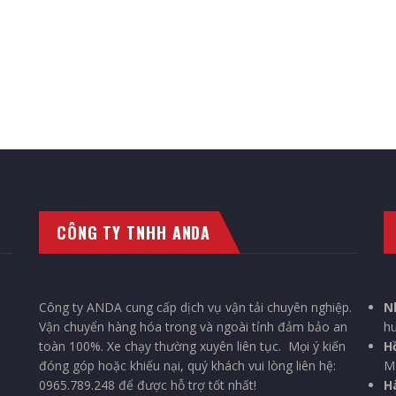
CÔNG TY TNHH ANDA
Công ty ANDA cung cấp dịch vụ vận tải chuyên nghiệp.
N
Vận chuyển hàng hóa trong và ngoài tỉnh đảm bảo an
hu
toàn 100%. Xe chạy thường xuyên liên tục. Mọi ý kiến
H
đóng góp hoặc khiếu nại, quý khách vui lòng liên hệ:
Mô
0965.789.248 để được hỗ trợ tốt nhất!
Hà