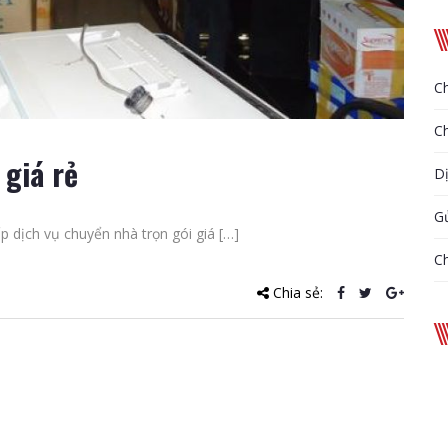
Ch
Ch
 giá rẻ
D
Gử
ấp dịch vụ chuyển nhà trọn gói giá […]
Ch
Chia sẻ: