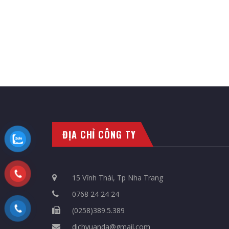
ĐỊA CHỈ CÔNG TY
15 Vĩnh Thái, Tp Nha Trang
0768 24 24 24
(0258)389.5.389
dichvuanda@gmail.com