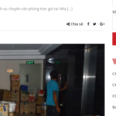
ch vụ chuyển văn phòng trọn gói tại Nha […]
Số
Chia sẻ:
C
C
C
B