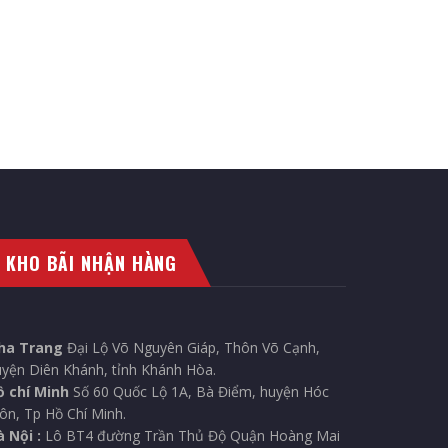
KHO BÃI NHẬN HÀNG
ha Trang
Đại Lộ Võ Nguyên Giáp, Thôn Võ Cạnh,
yện Diên Khánh, tỉnh Khánh Hòa.
ồ chí Minh
Số 60 Quốc Lộ 1A, Bà Điểm, huyện Hóc
n, Tp Hồ Chí Minh.
 Nội :
Lô BT4 đường Trần Thủ Độ Quận Hoàng Mai