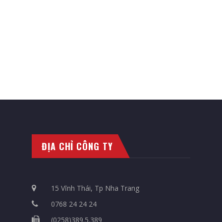
ĐỊA CHỈ CÔNG TY
15 Vĩnh Thái, Tp Nha Trang
0768 24 24 24
(0258)389.5.389