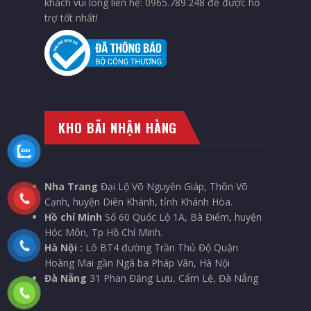
khách vui lòng liên hệ: 0965.789.248 để được hỗ
trợ tốt nhất!
KHO BÃI NHẬN HÀNG
Nha Trang
Đại Lộ Võ Nguyên Giáp, Thôn Võ
Cạnh, huyện Diên Khánh, tỉnh Khánh Hòa.
Hồ chí Minh
Số 60 Quốc Lộ 1A, Bà Điểm, huyện
Hóc Môn, Tp Hồ Chí Minh.
Hà Nội :
Lô BT4 đường Trần Thủ Độ Quận
Hoàng Mai gần Ngã ba Pháp Vân, Hà Nội
Đà Nẵng
31 Phan Đăng Lưu, Cẩm Lệ, Đà Nẵng