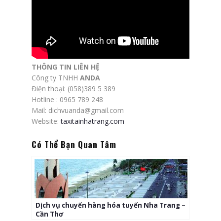
THÔNG TIN LIÊN HỆ
Công ty TNHH
ANDA
Điện thoại: (058)389 5 389
Hotline : 0965 789 248
Mail: dichvuanda@gmail.com
Website:
taxitainhatrang.com
Có Thể Bạn Quan Tâm
Dịch vụ chuyển hàng hóa tuyến Nha Trang –
Cần Thơ