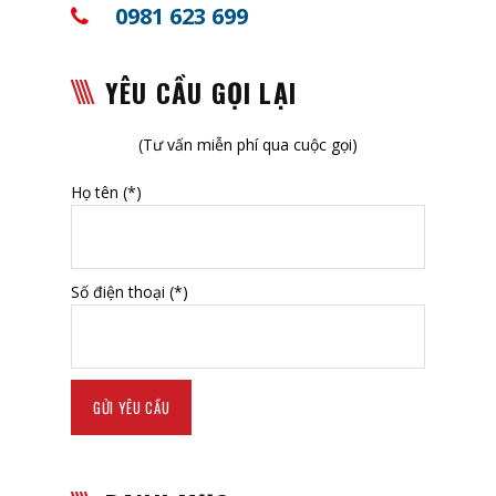
0981 623 699
YÊU CẦU GỌI LẠI
(Tư vấn miễn phí qua cuộc gọi)
Họ tên (*)
Số điện thoại (*)