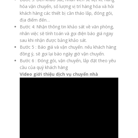
hóa vận chuyển, số lượng vị trí hàng hóa và hỏi
khách hàng các thiết bị cần tháo lắp, đóng gói,
địa điểm đến…
Bước 4: Nhận thông tin khảo sát về văn phòng,
nhân việc sẽ tính toán và gọi điện báo giá ngay
sau khi nhận được bảng khảo sát.
Bước 5 : Báo giá và vận chuyển. nếu khách hàng
đồng ý, sẽ gọi lại báo ngày giờ vận chuyển.
Bước 6 : Đóng gói, vận chuyển, lắp đặt theo yêu
cầu của quý khách hàng
Video giới thiệu dịch vụ chuyển nhà