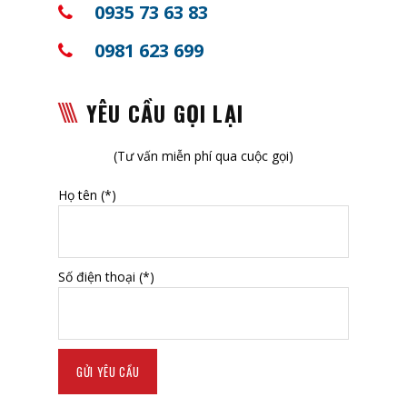
0935 73 63 83
0981 623 699
YÊU CẦU GỌI LẠI
(Tư vấn miễn phí qua cuộc gọi)
Họ tên (*)
Số điện thoại (*)