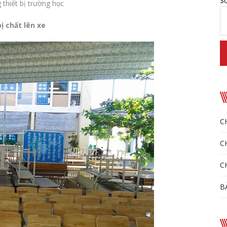
Số
 thiết bị trường học
 chất lên xe
C
C
C
B