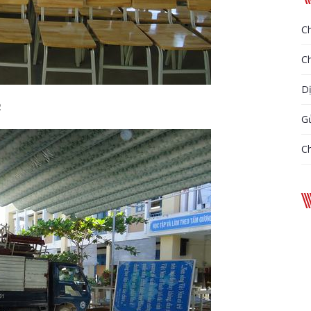
Ch
Ch
D
2
Gử
Ch