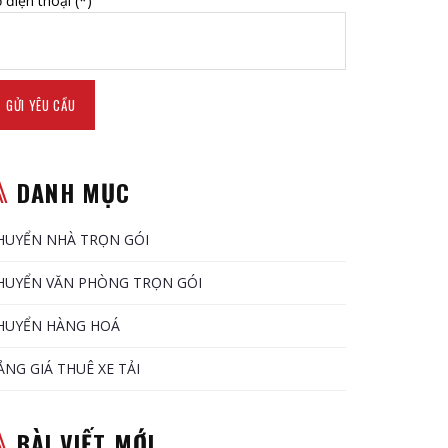
 điện thoại (*)
DANH MỤC
HUYỂN NHÀ TRỌN GÓI
HUYỂN VĂN PHÒNG TRỌN GÓI
HUYỂN HÀNG HOÁ
ẢNG GIÁ THUÊ XE TẢI
BÀI VIẾT MỚI